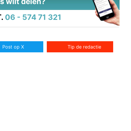
s wilt delen?
.
06 - 574 71 321
Post op X
Tip de redactie