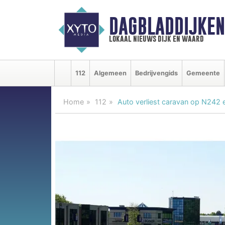
DAGBLADDIJKE
lokaal nieuws dijk en waard
112
Algemeen
Bedrijvengids
Gemeente
Home
112
Auto verliest caravan op N242 e