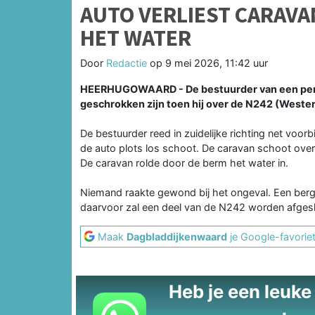
AUTO VERLIEST CARAVA
HET WATER
Door
Redactie
op
9 mei 2026, 11:42 uur
HEERHUGOWAARD - De bestuurder van een pers
geschrokken zijn toen hij over de N242 (West
De bestuurder reed in zuidelijke richting net voor
de auto plots los schoot. De caravan schoot over
De caravan rolde door de berm het water in.
Niemand raakte gewond bij het ongeval. Een bergin
daarvoor zal een deel van de N242 worden afgesl
Maak
Dagbladdijkenwaard
je Google-favorie
Heb je een leuke t