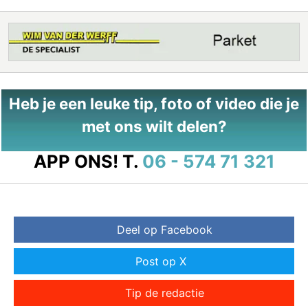
Heb je een leuke tip, foto of video die je
met ons wilt delen?
APP ONS!
T.
06 - 574 71 321
Deel op Facebook
Post op X
Tip de redactie