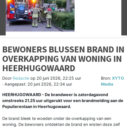
Vorige
V
BEWONERS BLUSSEN BRAND IN
OVERKAPPING VAN WONING IN
HEERHUGOWAARD
Door
Redactie
op
20 juni 2026, 22:25 uur
Bron:
XYTO
· Aangepast:
20 juni 2026, 22:34 uur
Media
HEERHUGOWAARD - De brandweer is zaterdagavond
omstreeks 21.25 uur uitgerukt voor een brandmelding aan de
Populierenlaan in Heerhugowaard.
De brand bleek te woeden onder de overkapping van een
woning. De bewoners ontdekten de brand en wisten deze zelf