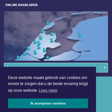
ONLINE DAGBLADEN
Overige dagbladen in de regio
Deze website maakt gebruik van cookies om
Algemene voorwaarden
ervoor te zorgen dat u de beste ervaring krijgt
op onze website
Lees meer
Disclaimer
Privacy Statement
Ik accepteer cookies
Copyright (c) 2026 | Dagbladdijkenwaard.nl - Alle rechten