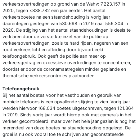
verkeersovertredingen op grond van de Wahv: 7.223.157 in
2020, tegen 7.838.782 een jaar eerder. Het aantal
verkeersboetes na een staandehouding is vorig jaar
daarentegen gestegen van 530.698 in 2019 naar 556.304 in
2020. De stijging van het aantal staandehoudingen is deels te
verklaren door de versterkte inzet van de politie op
verkeersovertredingen, zoals te hard rijden, negeren van een
rood verkeerslicht en afleiding door bijvoorbeeld
telefoongebruik. Ook geeft de politie aan meer op
verkeersgedrag en excessieve overtredingen te concentreren,
doordat er door de coronamaatregelen minder geplande en
thematische verkeerscontroles plaatvonden.
Telefoongebruik
Bij het aantal boetes voor het vasthouden en gebruik van
mobiele telefoons is een opvallende stijging te zien. Vorig jaar
werden hiervoor 168.034 boetes uitgeschreven, tegen 121.364
in 2019. Sinds vorig jaar wordt hierop ook met camera’s in het
verkeer gecontroleerd, maar over het hele jaar gezien is nog het
merendeel van deze boetes na staandehouding opgelegd. De
groei is nu ook vooral toe te schrijven aan geconstateerde