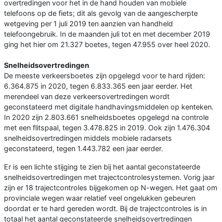
overtredingen voor het in de hand houden van mobiele
telefoons op de fiets; dit als gevolg van de aangescherpte
wetgeving per 1 juli 2019 ten aanzien van handheld
telefoongebruik. In de maanden juli tot en met december 2019
ging het hier om 21.327 boetes, tegen 47.955 over heel 2020.
Snelheidsovertredingen
De meeste verkeersboetes zijn opgelegd voor te hard rijden:
6.364.875 in 2020, tegen 6.833.365 een jaar eerder. Het
merendeel van deze verkeersovertredingen wordt
geconstateerd met digitale handhavingsmiddelen op kenteken.
In 2020 zijn 2.803.661 snelheidsboetes opgelegd na controle
met een flitspaal, tegen 3.478.825 in 2019. Ook zijn 1.476.304
snelheidsovertredingen middels mobiele radarsets
geconstateerd, tegen 1.443.782 een jaar eerder.
Er is een lichte stijging te zien bij het aantal geconstateerde
snelheidsovertredingen met trajectcontrolesystemen. Vorig jaar
zijn er 18 trajectcontroles bijgekomen op N-wegen. Het gaat om
provinciale wegen waar relatief veel ongelukken gebeuren
doordat er te hard gereden wordt. Bij de trajectcontroles is in
totaal het aantal geconstateerde snelheidsovertredingen