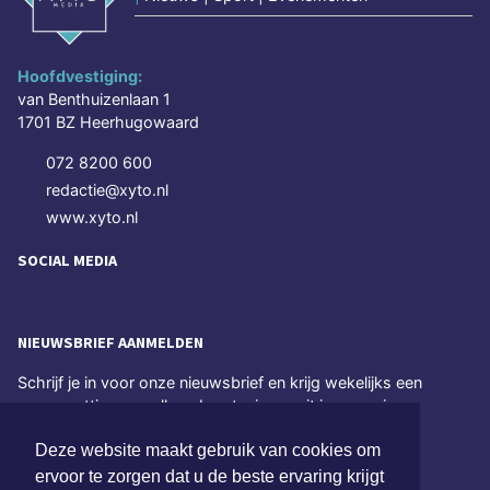
Hoofdvestiging:
van Benthuizenlaan 1
1701 BZ Heerhugowaard
072 8200 600
redactie@xyto.nl
www.xyto.nl
SOCIAL MEDIA
NIEUWSBRIEF AANMELDEN
Schrijf je in voor onze nieuwsbrief en krijg wekelijks een
samenvatting van alle gebeurtenissen uit jouw regio.
Deze website maakt gebruik van cookies om
Aanmelden
ervoor te zorgen dat u de beste ervaring krijgt