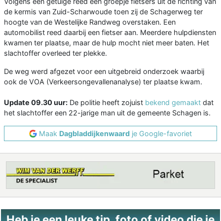
Volgens een getuige reed een groepje fietsers uit de richting van
de kermis van Zuid-Scharwoude toen zij de Schagerweg ter
hoogte van de Westelijke Randweg overstaken. Een
automobilist reed daarbij een fietser aan. Meerdere hulpdiensten
kwamen ter plaatse, maar de hulp mocht niet meer baten. Het
slachtoffer overleed ter plekke.
De weg werd afgezet voor een uitgebreid onderzoek waarbij
ook de VOA (Verkeersongevallenanalyse) ter plaatse kwam.
Update 09.30 uur:
De politie heeft zojuist
bekend gemaakt
dat
het slachtoffer een 22-jarige man uit de gemeente Schagen is.
Maak
Dagbladdijkenwaard
je Google-favoriet
Heb je een leuke tip, foto of video die je