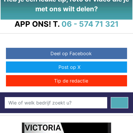
met ons wilt delen?
APP ONS!
T.
06 - 574 71 321
Deel op Facebook
Post op X
Tip de redactie