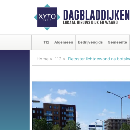
DAGBLADDIJKE
lokaal nieuws dijk en waard
112
Algemeen
Bedrijvengids
Gemeente
Home
112
Fietsster lichtgewond na bots