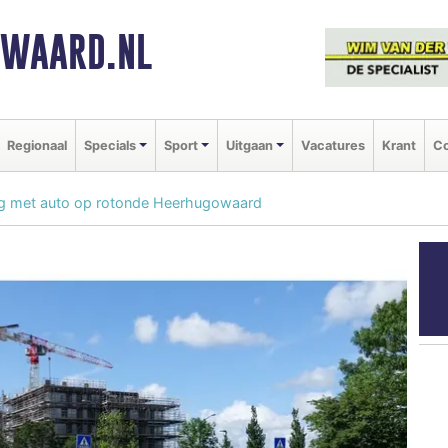
NWAARD.NL
Regionaal
Specials
Sport
Uitgaan
Vacatures
Krant
Co
ing met auto op rotonde Heerhugowaard