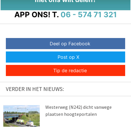
APP ONS!
T.
06 - 574 71 321
Deel op Facebook
Post op X
Tip de redactie
VERDER IN HET NIEUWS:
Westerweg (N242) dicht vanwege
plaatsen hoogteportalen