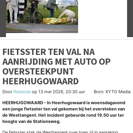
Vorige
V
FIETSSTER TEN VAL NA
AANRIJDING MET AUTO OP
OVERSTEEKPUNT
HEERHUGOWAARD
Door
Redactie
op
13 mei 2026, 20:30 uur
Bron: XYTO Media
HEERHUGOWAARD - In
Heerhugowaard
is woensdagavond
een jonge fietsster ten val gekomen bij het oversteken van
de Westtangent. Het incident gebeurde rond 19.50 uur ter
hoogte van de Stationsweg.
De fietsster stak de Westtangent over toen zij in aanraking