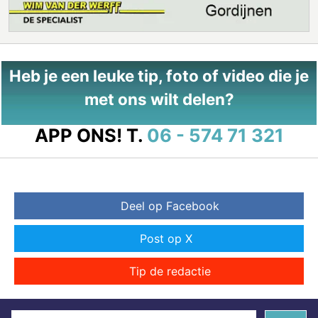
Heb je een leuke tip, foto of video die je
met ons wilt delen?
APP ONS!
T.
06 - 574 71 321
Deel op Facebook
Post op X
Tip de redactie