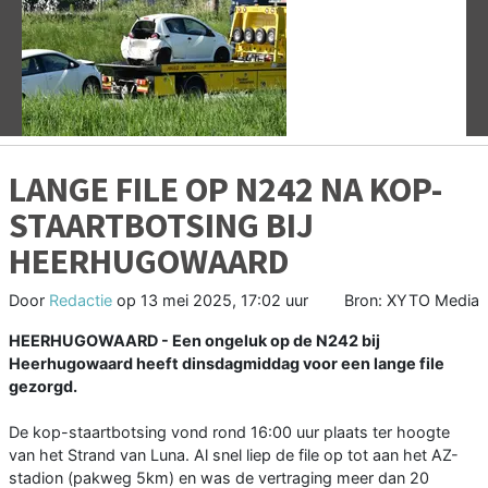
Vorige
V
LANGE FILE OP N242 NA KOP-
STAARTBOTSING BIJ
HEERHUGOWAARD
Door
Redactie
op
13 mei 2025, 17:02 uur
Bron: XYTO Media
HEERHUGOWAARD - Een ongeluk op de N242 bij
Heerhugowaard heeft dinsdagmiddag voor een lange file
gezorgd.
De kop-staartbotsing vond rond 16:00 uur plaats ter hoogte
van het Strand van Luna. Al snel liep de file op tot aan het AZ-
stadion (pakweg 5km) en was de vertraging meer dan 20