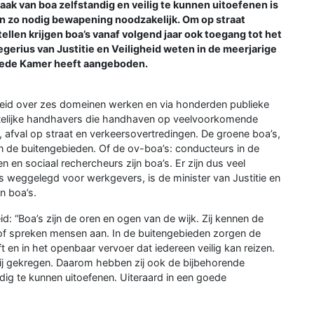
taak van boa zelfstandig en veilig te kunnen uitoefenen is
en zo nodig bewapening noodzakelijk. Om op straat
ellen krijgen boa’s vanaf volgend jaar ook toegang tot het
egerius van Justitie en Veiligheid weten in de meerjarige
eede Kamer heeft aangeboden.
reid over zes domeinen werken en via honderden publieke
telijke handhavers die handhaven op veelvoorkomende
, afval op straat en verkeersovertredingen. De groene boa’s,
n de buitengebieden. Of de ov-boa’s: conducteurs in de
 en sociaal rechercheurs zijn boa’s. Er zijn dus veel
 is weggelegd voor werkgevers, is de minister van Justitie en
an boa’s.
id: “Boa’s zijn de oren en ogen van de wijk. Zij kennen de
of spreken mensen aan. In de buitengebieden zorgen de
 en in het openbaar vervoer dat iedereen veilig kan reizen.
bij gekregen. Daarom hebben zij ook de bijbehorende
ig te kunnen uitoefenen. Uiteraard in een goede