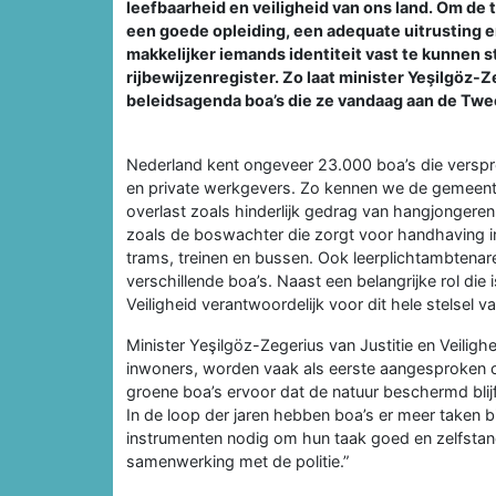
leefbaarheid en veiligheid van ons land. Om de 
een goede opleiding, een adequate uitrusting 
makkelijker iemands identiteit vast te kunnen st
rijbewijzenregister. Zo laat minister Yeşilgöz-Z
beleidsagenda boa’s die ze vandaag aan de Tw
Nederland kent ongeveer 23.000 boa’s die versp
en private werkgevers. Zo kennen we de gemeen
overlast zoals hinderlijk gedrag van hangjongeren
zoals de boswachter die zorgt voor handhaving i
trams, treinen en bussen. Ook leerplichtambtenaren
verschillende boa’s. Naast een belangrijke rol die
Veiligheid verantwoordelijk voor dit hele stelsel v
Minister Yeşilgöz-Zegerius van Justitie en Veilighe
inwoners, worden vaak als eerste aangesproken 
groene boa’s ervoor dat de natuur beschermd blijft
In de loop der jaren hebben boa’s er meer taken 
instrumenten nodig om hun taak goed en zelfstand
samenwerking met de politie.”