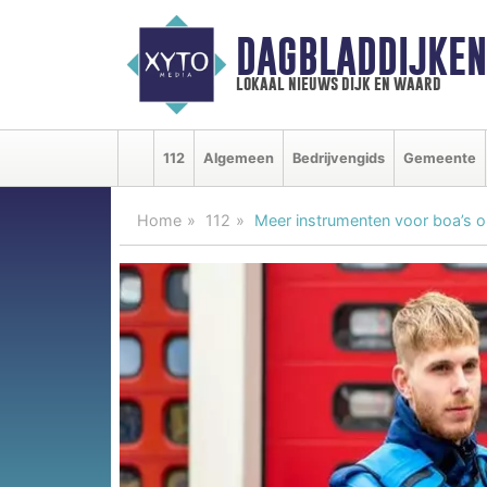
DAGBLADDIJKE
lokaal nieuws dijk en waard
112
Algemeen
Bedrijvengids
Gemeente
Home
112
Meer instrumenten voor boa’s o