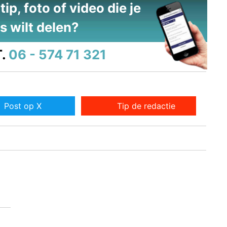
ip, foto of video die je
s wilt delen?
.
06 - 574 71 321
Post op X
Tip de redactie