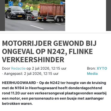
Vorige
V
MOTORRIJDER GEWOND BIJ
ONGEVAL OP N242, FLINKE
VERKEERSHINDER
Door
Redactie
op
2 juli 2026, 12:15 uur
Bron:
XYTO
· Aangepast:
2 juli 2026, 12:15 uur
Media
HEERHUGOWAARD - Op de N242 ter hoogte van de kruising
met de N194 in Heerhugowaard heeft donderdagochtend
rond 11.20 uur een verkeersongeval plaatsgevonden waarbij
een motor, een personenauto en een busje met aanhanger
betrokken waren.