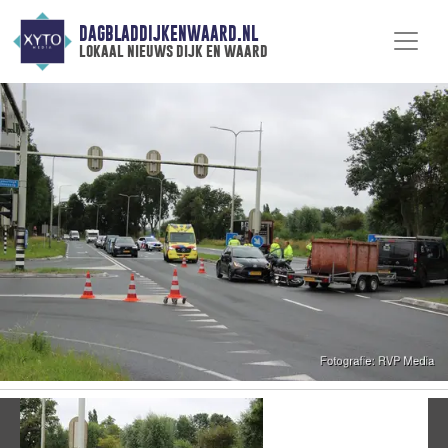
DAGBLADDIJKENWAARD.NL
lokaal nieuws dijk en waard