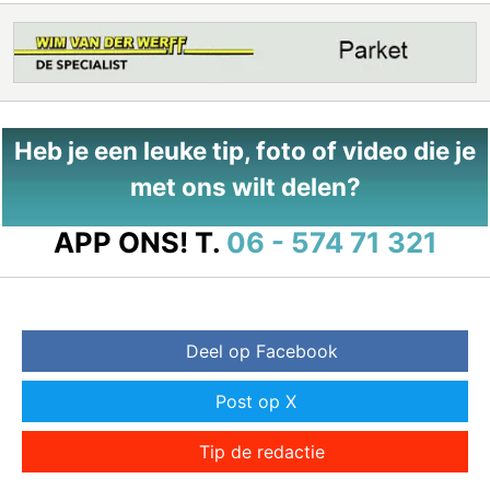
Heb je een leuke tip, foto of video die je
met ons wilt delen?
APP ONS!
T.
06 - 574 71 321
Deel op Facebook
Post op X
Tip de redactie