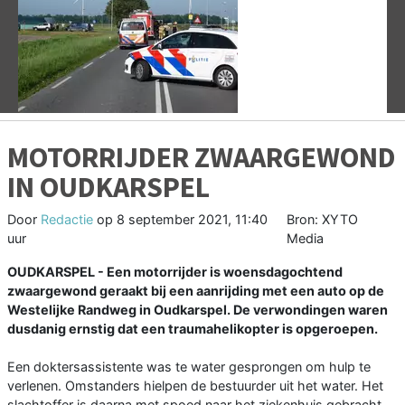
Vorige
V
MOTORRIJDER ZWAARGEWOND
IN OUDKARSPEL
Door
Redactie
op
8 september 2021, 11:40
Bron: XYTO
uur
Media
OUDKARSPEL - Een motorrijder is woensdagochtend
zwaargewond geraakt bij een aanrijding met een auto op de
Westelijke Randweg in Oudkarspel. De verwondingen waren
dusdanig ernstig dat een traumahelikopter is opgeroepen.
Een doktersassistente was te water gesprongen om hulp te
verlenen. Omstanders hielpen de bestuurder uit het water. Het
slachtoffer is daarna met spoed naar het ziekenhuis gebracht.