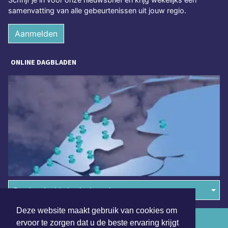
samenvatting van alle gebeurtenissen uit jouw regio.
Aanmelden
ONLINE DAGBLADEN
Overige dagbladen in de regio
Deze website maakt gebruik van cookies om
Algemene voorwaarden
ervoor te zorgen dat u de beste ervaring krijgt