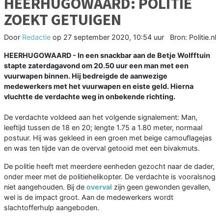
HEERHUGOWAARD: POLITIE
ZOEKT GETUIGEN
Door
Redactie
op
27 september 2020, 10:54 uur
Bron: Politie.nl
HEERHUGOWAARD - In een snackbar aan de Betje Wolfftuin
stapte zaterdagavond om 20.50 uur een man met een
vuurwapen binnen. Hij bedreigde de aanwezige
medewerkers met het vuurwapen en eiste geld. Hierna
vluchtte de verdachte weg in onbekende richting.
De verdachte voldeed aan het volgende signalement: Man,
leeftijd tussen de 18 en 20; lengte 1.75 a 1.80 meter, normaal
postuur. Hij was gekleed in een groen met beige camouflagejas
en was ten tijde van de overval getooid met een bivakmuts.
De politie heeft met meerdere eenheden gezocht naar de dader,
onder meer met de politiehelikopter. De verdachte is vooralsnog
niet aangehouden. Bij de
overval
zijn geen gewonden gevallen,
wel is de impact groot. Aan de medewerkers wordt
slachtofferhulp aangeboden.