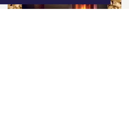
|
Nieuws | Sport | Evenementen
Hoofdvestiging:
van Benthuizenlaan 1
1701 BZ Heerhugowaard
072 8200 600
redactie@xyto.nl
www.xyto.nl