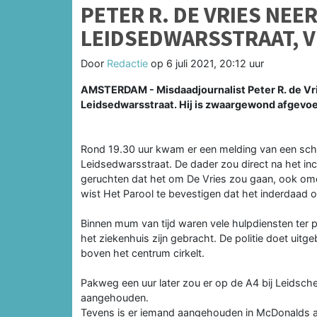
PETER R. DE VRIES NE
LEIDSEDWARSSTRAAT, 
Door
Redactie
op
6 juli 2021, 20:12 uur
AMSTERDAM - Misdaadjournalist Peter R. de Vr
Leidsedwarsstraat. Hij is zwaargewond afgevoe
Rond 19.30 uur kwam er een melding van een schi
Leidsedwarsstraat. De dader zou direct na het inc
geruchten dat het om De Vries zou gaan, ook omda
wist Het Parool te bevestigen dat het inderdaad 
Binnen mum van tijd waren vele hulpdiensten ter
het ziekenhuis zijn gebracht. De politie doet uitg
boven het centrum cirkelt.
Pakweg een uur later zou er op de A4 bij Leidsch
aangehouden.
Tevens is er iemand aangehouden in McDonalds aan