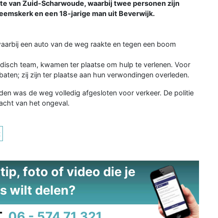
e van Zuid-Scharwoude, waarbij twee personen zijn
eemskerk en een 18-jarige man uit Beverwijk.
waarbij een auto van de weg raakte en tegen een boom
disch team, kwamen ter plaatse om hulp te verlenen. Voor
baten; zij zijn ter plaatse aan hun verwondingen overleden.
en was de weg volledig afgesloten voor verkeer. De politie
acht van het ongeval.
t
ip, foto of video die je
s wilt delen?
.
06 - 574 71 321