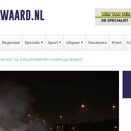
NWAARD.NL
Regionaal
Specials
Sport
Uitgaan
Vacatures
Krant
Co
rwoest op industrieterrein Heerhugowaard