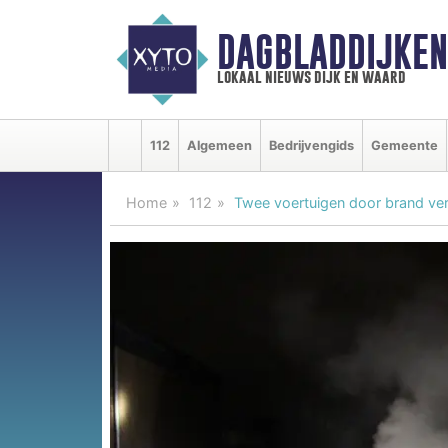
DAGBLADDIJKE
lokaal nieuws dijk en waard
112
Algemeen
Bedrijvengids
Gemeente
Home
112
Twee voertuigen door brand ve