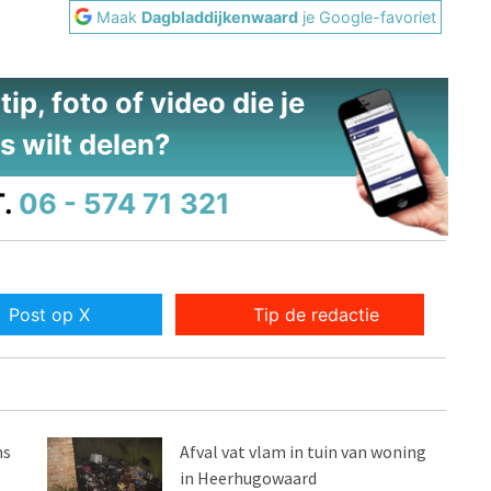
Maak
Dagbladdijkenwaard
je Google-favoriet
ip, foto of video die je
s wilt delen?
.
06 - 574 71 321
Post op X
Tip de redactie
ns
Afval vat vlam in tuin van woning
in Heerhugowaard