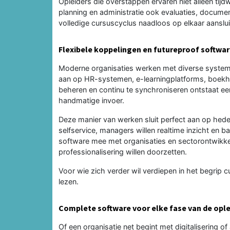
Opleiders die overstappen ervaren niet alleen tij
planning en administratie ook evaluaties, documen
volledige cursuscyclus naadloos op elkaar aansluit, 
Flexibele koppelingen en futureproof softwa
Moderne organisaties werken met diverse systeme
aan op HR-systemen, e-learningplatforms, boekhou
beheren en continu te synchroniseren ontstaat ee
handmatige invoer.
Deze manier van werken sluit perfect aan op he
selfservice, managers willen realtime inzicht en b
software mee met organisaties en sectorontwikkel
professionalisering willen doorzetten.
Voor wie zich verder wil verdiepen in het begrip
lezen.
Complete software voor elke fase van de opl
Of een organisatie net begint met digitalisering 