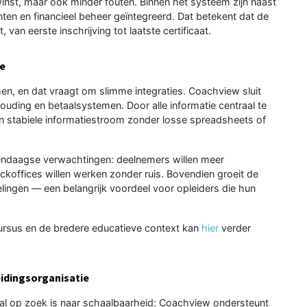
dwinst, maar ook minder fouten. Binnen het systeem zijn naast
ten en financieel beheer geïntegreerd. Dat betekent dat de
van eerste inschrijving tot laatste certificaat.
re
n, en dat vraagt om slimme integraties. Coachview sluit
ding en betaalsystemen. Door alle informatie centraal te
n stabiele informatiestroom zonder losse spreadsheets of
dendaagse verwachtingen: deelnemers willen meer
ackoffices willen werken zonder ruis. Bovendien groeit de
ingen — een belangrijk voordeel voor opleiders die hun
 cursus en de bredere educatieve context kan
hier
verder
eidingsorganisatie
of al op zoek is naar schaalbaarheid: Coachview ondersteunt