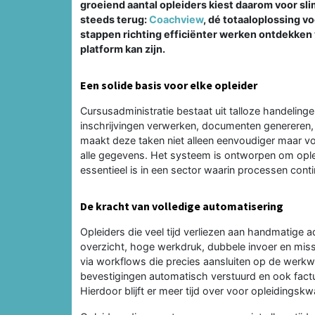
groeiend aantal opleiders kiest daarom voor sli
steeds terug:
Coachview
, dé totaaloplossing v
stappen richting efficiënter werken ontdekken 
platform kan zijn.
Een solide basis voor elke opleider
Cursusadministratie bestaat uit talloze handelinge
inschrijvingen verwerken, documenten genereren, 
maakt deze taken niet alleen eenvoudiger maar voor
alle gegevens. Het systeem is ontworpen om opleid
essentieel is in een sector waarin processen cont
De kracht van volledige automatisering
Opleiders die veel tijd verliezen aan handmatige 
overzicht, hoge werkdruk, dubbele invoer en mi
via workflows die precies aansluiten op de werkwi
bevestigingen automatisch verstuurd en ook factu
Hierdoor blijft er meer tijd over voor opleidingskwa