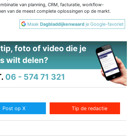
ombinatie van planning, CRM, facturatie, workflow-
een van de meest complete oplossingen op de markt.
Maak
Dagbladdijkenwaard
je Google-favoriet
ip, foto of video die je
s wilt delen?
.
06 - 574 71 321
Post op X
Tip de redactie