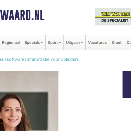
NWAARD.NL
Regionaal
Specials
Sport
Uitgaan
Vacatures
Krant
Co
rsussoftwareadministratie voor opleiders