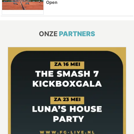
Open
ONZE
PARTNERS