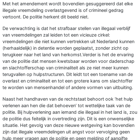
Met het amendement wordt bovendien gesuggereerd dat elke
illegale vreemdeling overlastgevend is of crimineel gedrag
vertoont. De politie herkent dit beeld niet.
De verwachting is dat het strafbaar stellen van illegaal verblijf
van vreemdelingen zal leiden tot een vicieuze cirkel:
vreemdelingen die niet kunnen vertrekken uit Nederland kunnen
(herhaaldelijk) in detentie worden geplaatst, zonder zicht op
terugkeer naar het land van herkomst.
Verder is het de ervaring
van de politie dat mensen kwetsbaar worden voor daderschap
en slachtofferschap van criminaliteit als ze niet meer kunnen
terugvallen op hulpstructuren. Dit leidt tot een toename van de
overlast en criminaliteit en tot een grotere kans om slachtoffer
te worden van mensenhandel of andere vormen van uitbuiting.
Naast het handhaven van de rechtstaat behoort ook ‘het hulp
verlenen aan hen die dat behoeven’ tot wettelijke taak van de
politie. Bij hulpverlening aan iemand die illegaal in het land is, zou
de politie dus feitelijk in overtreding zijn. Dit is een onwenselijke
situatie. Het gevolg van deze nieuwe wetgeving kan bovendien
zijn dat illegale vreemdelingen uit angst voor vervolging geen
hulp meer vragen aan de politie en geen melding of aangifte