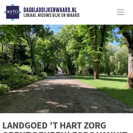
DAGBLADDIJKENWAARD.NL
lokaal nieuws dijk en waard
LANDGOED ’T HART ZORG