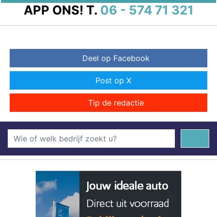
APP ONS!
T.
06 - 574 71 321
Deel op Facebook
Post op X
Tip de redactie