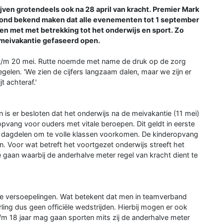
ven grotendeels ook na 28 april van kracht. Premier Mark
avond bekend maken dat alle evenementen tot 1 september
en met met betrekking tot het onderwijs en sport. Zo
meivakantie gefaseerd open.
 t/m 20 mei. Rutte noemde met name de druk op de zorg
egelen. 'We zien de cijfers langzaam dalen, maar we zijn er
t achteraf.'
 is er besloten dat het onderwijs na de meivakantie (11 mei)
ang voor ouders met vitale beroepen. Dit geldt in eerste
de dagdelen om te volle klassen voorkomen. De kinderopvang
. Voor wat betreft het voortgezet onderwijs streeft het
 gaan waarbij de anderhalve meter regel van kracht dient te
ele versoepelingen. Wat betekent dat men in teamverband
ling dus geen officiële wedstrijden. Hierbij mogen er ook
t/m 18 jaar mag gaan sporten mits zij de anderhalve meter