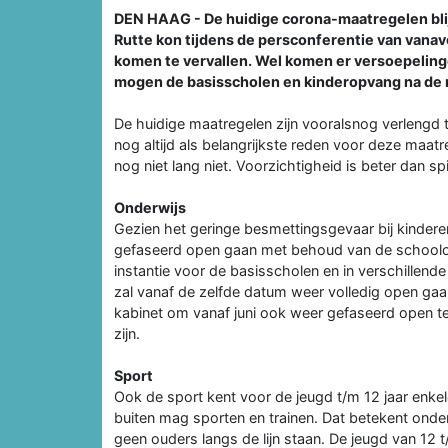
DEN HAAG - De huidige corona-maatregelen blij
Rutte kon tijdens de persconferentie van van
komen te vervallen. Wel komen er versoepeling
mogen de basisscholen en kinderopvang na de 
De huidige maatregelen zijn vooralsnog verlengd
nog altijd als belangrijkste reden voor deze maatr
nog niet lang niet. Voorzichtigheid is beter dan spij
Onderwijs
Gezien het geringe besmettingsgevaar bij kinderen
gefaseerd open gaan met behoud van de schoolopv
instantie voor de basisscholen en in verschillen
zal vanaf de zelfde datum weer volledig open gaan
kabinet om vanaf juni ook weer gefaseerd open te
zijn.
Sport
Ook de sport kent voor de jeugd t/m 12 jaar enk
buiten mag sporten en trainen. Dat betekent onder
geen ouders langs de lijn staan. De jeugd van 12 