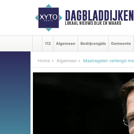
DAGBLADDIJKE
lokaal nieuws dijk en waard
112
Algemeen
Bedrijvengids
Gemeente
Home
Algemeen
Maatregelen verlengd me