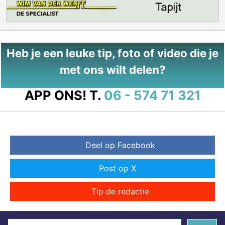
Heb je een leuke tip, foto of video die je
met ons wilt delen?
APP ONS!
T.
06 - 574 71 321
Deel op Facebook
Post op X
Tip de redactie