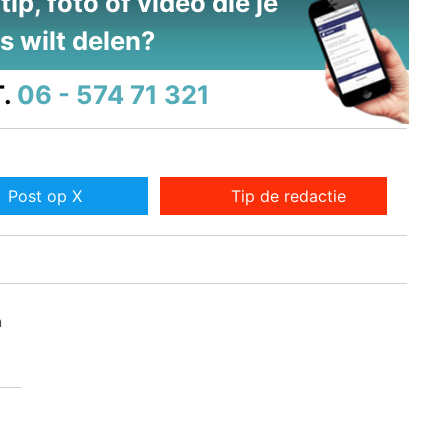
ip, foto of video die je
s wilt delen?
.
06 - 574 71 321
Post op X
Tip de redactie
n