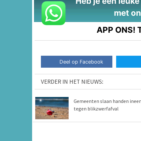
Heb je een leuke t
met on
APP ONS!
T
Deel op Facebook
VERDER IN HET NIEUWS:
Gemeenten slaan handen inee
tegen blikzwerfafval