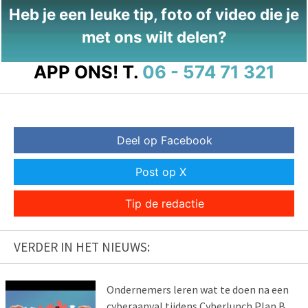
Heb je een leuke tip, foto of video die je
met ons wilt delen?
APP ONS!
T.
06 - 574 71 321
Deel op Facebook
Post op X
Tip de redactie
VERDER IN HET NIEUWS:
Ondernemers leren wat te doen na een
cyberaanval tijdens Cyberlunch Plan B