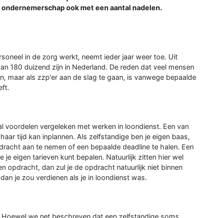
t ondernemerschap ook met een aantal nadelen.
soneel in de zorg werkt, neemt ieder jaar weer toe. Uit
dan 180 duizend zijn in Nederland. De reden dat veel mensen
en, maar als zzp'er aan de slag te gaan, is vanwege bepaalde
ft.
al voordelen vergeleken met werken in loondienst. Een van
 haar tijd kan inplannen. Als zelfstandige ben je eigen baas,
racht aan te nemen of een bepaalde deadline te halen. Een
je eigen tarieven kunt bepalen. Natuurlijk zitten hier wel
en opdracht, dan zul je de opdracht natuurlijk niet binnen
an je zou verdienen als je in loondienst was.
. Hoewel we net beschreven dat een zelfstandige soms