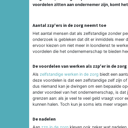
voordelen zitten aan ondernemer zijn, komt he
Aantal zzp'ers in de zorg neemt toe
Het aantal mensen dat als zelfstandige zonder per
onderzoek is gebleken dat dit er inmiddels meer 
ervoor kiezen om niet meer in loondienst te werk
voordelen die het ondernemerschap te bieden hee
De voordelen van werken als zzp'er in de zorg
Als
zelfstandige werken in de zorg
biedt een aant
deze voordelen is dat een zelfstandige zelf zijn of
dus niemand kan je dwingen om een bepaalde opd
ander voordeel van het ondernemerschap, is dat je 
grenzen aan: als je veel te veel geld vraagt voor e
kunnen halen. Toch kun je soms iets meer vragen d
De nadelen
Aan
zzp in de zorg
kleven ook zeker wat nadelen