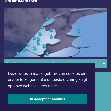
ONLINE DAGBLADEN
Overige dagbladen in de regio
Deze website maakt gebruik van cookies om
Algemene voorwaarden
ervoor te zorgen dat u de beste ervaring krijgt
op onze website
Lees meer
Disclaimer
Privacy Statement
Ik accepteer cookies
Copyright (c) 2026 | Dagbladdijkenwaard.nl - Alle rechten