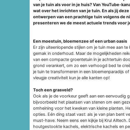
van je tuin als voor in je huis? Van YouTube-kana
wat over het inrichten van je tuin. En als jij dez
ontwerpen van een prachtige tuin volgens de ni
presenteren we de meest actuele trends voor j
Een moestuin, bloemenzee of een urban oasis
Er zijn uiteenlopende stijlen om je tuin mee aan t
gemak in onderhoud. Maar de mogelijkheden reiken
van een compacte groentetuin in je achtertuin door
grond verankert, om zo een verhoogd bed te creëre
je tuin te transformeren in een bloemenparadijs of 
vleugje creativiteit kun je alle kanten op!
Toch een grasveld?
Ook als je de voorkeur geeft aan een eenvoudig ga
bijvoorbeeld het plaatsen van stenen om een gezel
omheining voor het kweken van kleine planten. He
opties. Eén ding staat vast: als je van plan bent v
must-have. Neem eens een kijkje bij Krul Alltech.
houtgestookte kachels, elektrische kachels en pel