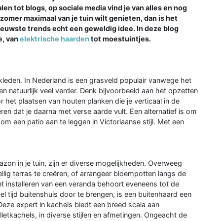
len tot blogs, op sociale media vind je van alles en nog
e zomer maximaal van je tuin wilt genieten, dan is het
euwste trends echt een geweldig idee. In deze blog
e, van
elektrische haarden
tot moestuintjes.
e kleden. In Nederland is een grasveld populair vanwege het
 natuurlijk veel verder. Denk bijvoorbeeld aan het opzetten
 het plaatsen van houten planken die je verticaal in de
n dat je daarna met verse aarde vult. Een alternatief is om
om een patio aan te leggen in Victoriaanse stijl. Met een
zon in je tuin, zijn er diverse mogelijkheden. Overweeg
lig terras te creëren, of arrangeer bloempotten langs de
t installeren van een veranda behoort eveneens tot de
eel tijd buitenshuis door te brengen, is een buitenhaard een
 Deze expert in kachels biedt een breed scala aan
letkachels, in diverse stijlen en afmetingen. Ongeacht de