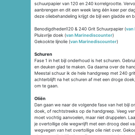
schuurpapier van 120 en 240 korrelgrootte. Vervol
aanbrengen en dit een week lang één keer per dag
deze oliebehandeling krijgt de bijl een gladde en
Benodigdheden120 & 240 Grit Schuurpapier (
van
Pluisvrije doek (
van Marinediscounter
)
Gekookte lijnolie (
van Marinediscounter
)
Schuren
Fase 1 in het bijl onderhoud is het schuren. Gebr
en deuken glad te maken. Ga daarna over de hand
Meestal schuur ik de hele handgreep met 240 grit,
achterblijft na het schuren af met een droge doek
om te gaan.
Oliën
Dan gaan we naar de volgende fase van het bijl on
doek, of rechtstreeks op de handgreep. Veeg ver
moet vochtig aanvoelen, maar niet druppelen. Laa
je overtollige olie wegwrijft met een droog deel v
wegvegen van het overtollige olie niet over. Gekook