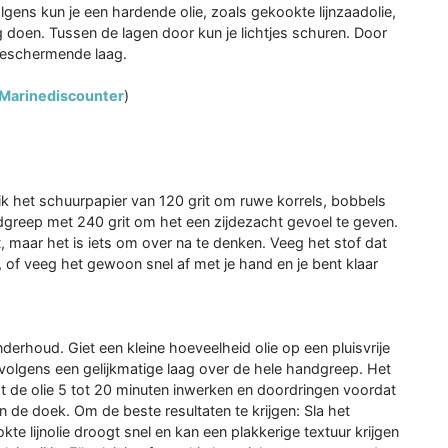
gens kun je een hardende olie, zoals gekookte lijnzaadolie,
 doen. Tussen de lagen door kun je lichtjes schuren. Door
 beschermende laag.
 Marinediscounter
)
uik het schuurpapier van 120 grit om ruwe korrels, bobbels
greep met 240 grit om het een zijdezacht gevoel te geven.
 maar het is iets om over na te denken. Veeg het stof dat
, of veeg het gewoon snel af met je hand en je bent klaar
derhoud. Giet een kleine hoeveelheid olie op een pluisvrije
volgens een gelijkmatige laag over de hele handgreep. Het
t de olie 5 tot 20 minuten inwerken en doordringen voordat
an de doek. Om de beste resultaten te krijgen: Sla het
te lijnolie droogt snel en kan een plakkerige textuur krijgen