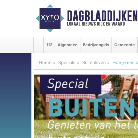
DAGBLADDIJKE
lokaal nieuws dijk en waard
112
Algemeen
Bedrijvengids
Gemeente
Home
Specials
Buitenleven
Hoe je een b