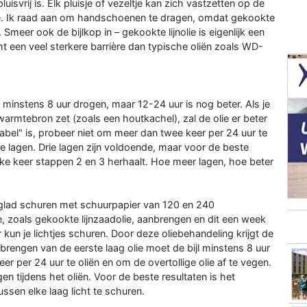
pluisvrij is. Elk pluisje of vezeltje kan zich vastzetten op de
lie. Ik raad aan om handschoenen te dragen, omdat gekookte
meer ook de bijlkop in – gekookte lijnolie is eigenlijk een
t een veel sterkere barrière dan typische oliën zoals WD-
jl minstens 8 uur drogen, maar 12-24 uur is nog beter. Als je
n warmtebron zet (zoals een houtkachel), zal de olie er beter
abel" is, probeer niet om meer dan twee keer per 24 uur te
ge lagen. Drie lagen zijn voldoende, maar voor de beste
elke keer stappen 2 en 3 herhaalt. Hoe meer lagen, hoe beter
jl glad schuren met schuurpapier van 120 en 240
e, zoals gekookte lijnzaadolie, aanbrengen en dit een week
kun je lichtjes schuren. Door deze oliebehandeling krijgt de
rengen van de eerste laag olie moet de bijl minstens 8 uur
er per 24 uur te oliën en om de overtollige olie af te vegen.
 tijdens het oliën. Voor de beste resultaten is het
ssen elke laag licht te schuren.