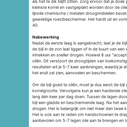
als het te dik blijft zitten. Zorg ervoor dat je doek 
kleinste korrel en vastgeplakt worden door de o
lijnolie chemische / metalen droogmiddelen bevat. S
geweldige roestbeschermer. Het hardt uit en vorm
40.
Nabewerking
Nadat de eerste laag is aangebracht, laat je de bi
de bijl in de zon laat liggen of in de buurt van ee
intrekken en sneller drogen. Hoewel 8 uur "accept
oliën. Dit verstoort de droogtijden van toekomsti
resultaten wil je 5-7 keer aanbrengen, waarbij je 
het eruit zal zien, aanvoelen en beschermen.
Om de bijl goed te oliën, moet je dus eerst de bi
korrelgrootte. Vervolgens kun je een hardende oli
lang één keer per dag doen. Tussen de lagen door 
bijl een gladde en beschermende laag. Na het aanb
drogen. Het is belangrijk om niet meer dan twee ke
Het is ook aan te raden om handschoenen te dragen
aanbevolen om 5-7 lagen olie aan te brengen en tu