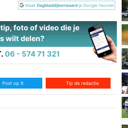
Maak
Dagbladdijkenwaard
je Google-favoriet
ip, foto of video die je
s wilt delen?
.
06 - 574 71 321
Post op X
Tip de redactie