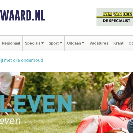
NWAARD.NL
Regionaal
Specials
Sport
Uitgaan
Vacatures
Krant
Co
ijl met olie onderhoud