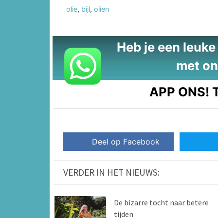
olie
,
bijl
,
olien
Heb je een leuke t
met on
APP ONS!
T
Deel op Facebook
VERDER IN HET NIEUWS:
De bizarre tocht naar betere
tijden