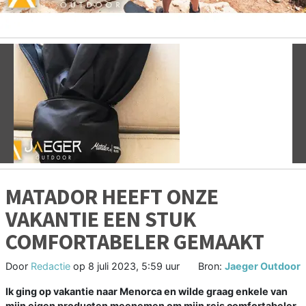
Vorige
V
MATADOR HEEFT ONZE
VAKANTIE EEN STUK
COMFORTABELER GEMAAKT
Door
Redactie
op
8 juli 2023, 5:59 uur
Bron:
Jaeger Outdoor
Ik ging op vakantie naar Menorca en wilde graag enkele van
mijn eigen producten meenemen om mijn reis comfortabeler