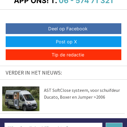
APP ONS!
T.
06 - 574 71 321
Deel op Facebook
Post op X
Tip de redactie
VERDER IN HET NIEUWS:
AST SoftClose systeem, voor schuifdeur
Ducato, Boxer en Jumper >2006