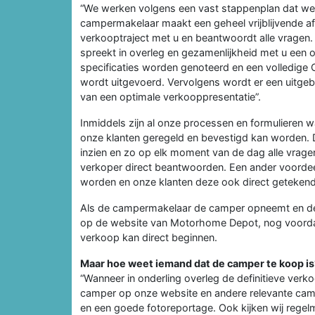
“We werken volgens een vast stappenplan dat we 
campermakelaar maakt een geheel vrijblijvende af
verkooptraject met u en beantwoordt alle vrage
spreekt in overleg en gezamenlijkheid met u een
specificaties worden genoteerd en een volledige
wordt uitgevoerd. Vervolgens wordt er een uitg
van een optimale verkooppresentatie”.
Inmiddels zijn al onze processen en formulieren wa
onze klanten geregeld en bevestigd kan worden. D
inzien en zo op elk moment van de dag alle vrag
verkoper direct beantwoorden. Een ander voordeel
worden en onze klanten deze ook direct getekend
Als de campermakelaar de camper opneemt en de ge
op de website van Motorhome Depot, nog voordat
verkoop kan direct beginnen.
Maar hoe weet iemand dat de camper te koop is
“Wanneer in onderling overleg de definitieve verko
camper op onze website en andere relevante campe
en een goede fotoreportage. Ook kijken wij rege