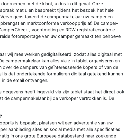
doornemen met de klant, u dus in dit geval. Onze
spraak met u en bespreekt tijdens het bezoek het hele
n. Vervolgens taxeert de campermakelaar uw camper en
 opbrengst en marktconforme verkoopprijs af. De camper-
 CamperCheck , vochtmeting en RDW registratiecontrole
ebreide fotoreportage van uw camper gemaakt ten behoeve
ar wij mee werken gedigitaliseerd, zodat alles digitaal met
e campermakelaar kan alles via zijn tablet organiseren en
en over de campers van geïnteresseerde kopers of van de
 is dat ondertekende formulieren digitaal getekend kunnen
 in de email ontvangen.
gevens heeft ingevuld via zijn tablet staat het direct ook
 de campermakelaar bij de verkoper vertrokken is. De
?
opprijs is bepaald, plaatsen wij een advertentie van uw
r aanbieding sites en social media met alle specificaties
lmatig in ons grote Europese databestand naar zoekende