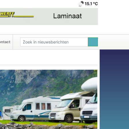
15.1 ℃
ntact