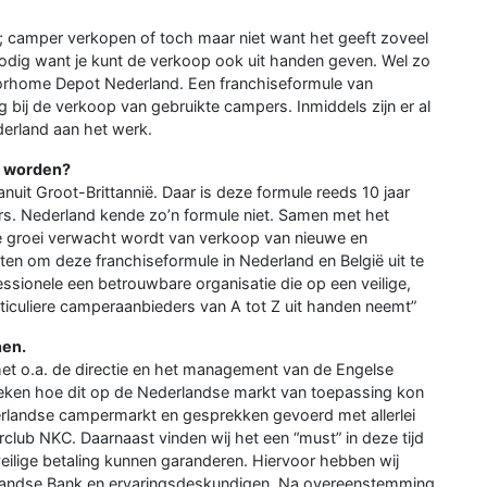
; camper verkopen of toch maar niet want het geeft zoveel
odig want je kunt de verkoop ook uit handen geven. Wel zo
orhome Depot Nederland. Een franchiseformule van
 bij de verkoop van gebruikte campers. Inmiddels zijn er al
derland aan het werk.
e worden?
nuit Groot-Brittannië. Daar is deze formule reeds 10 jaar
rs. Nederland kende zo’n formule niet. Samen met het
e groei verwacht wordt van verkoop van nieuwe en
ten om deze franchiseformule in Nederland en België uit te
essionele een betrouwbare organisatie die op een veilige,
ticuliere camperaanbieders van A tot Z uit handen neemt”
nen.
et o.a. de directie en het management van de Engelse
ken hoe dit op de Nederlandse markt van toepassing kon
erlandse campermarkt en gesprekken gevoerd met allerlei
club NKC. Daarnaast vinden wij het een “must” in deze tijd
eilige betaling kunnen garanderen. Hiervoor hebben wij
landse Bank en ervaringsdeskundigen. Na overeenstemming