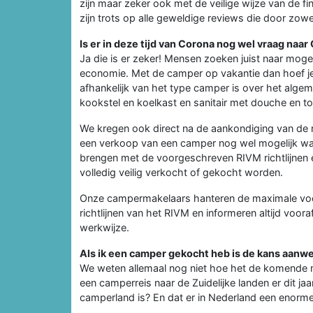
zijn maar zeker ook met de veilige wijze van de f
zijn trots op alle geweldige reviews die door zowe
Is er in deze tijd van Corona nog wel vraag naa
Ja die is er zeker! Mensen zoeken juist naar moge
economie. Met de camper op vakantie dan hoef je 
afhankelijk van het type camper is over het alg
kookstel en koelkast en sanitair met douche en toi
We kregen ook direct na de aankondiging van de r
een verkoop van een camper nog wel mogelijk was.
brengen met de voorgeschreven RIVM richtlijnen 
volledig veilig verkocht of gekocht worden.
Onze campermakelaars hanteren de maximale vo
richtlijnen van het RIVM en informeren altijd voo
werkwijze.
Als ik een camper gekocht heb is de kans aanwezi
We weten allemaal nog niet hoe het de komende 
een camperreis naar de Zuidelijke landen er dit jaa
camperland is? En dat er in Nederland een enorm