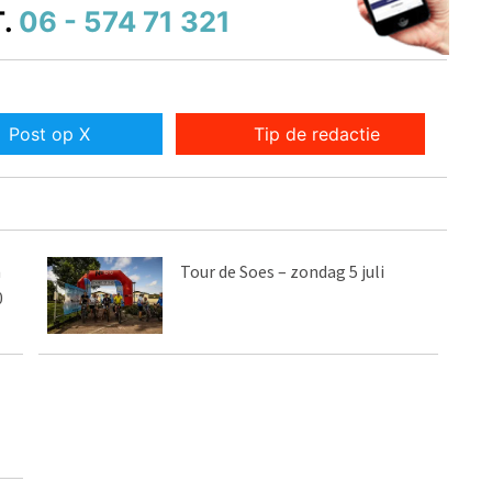
.
06 - 574 71 321
Post op X
Tip de redactie
m
Tour de Soes – zondag 5 juli
0