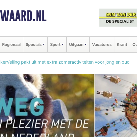
NWAARD.NL
Regionaal
Specials
Sport
Uitgaan
Vacatures
Krant
Co
rVeiling pakt uit met extra zomeractiviteiten voor jong en oud