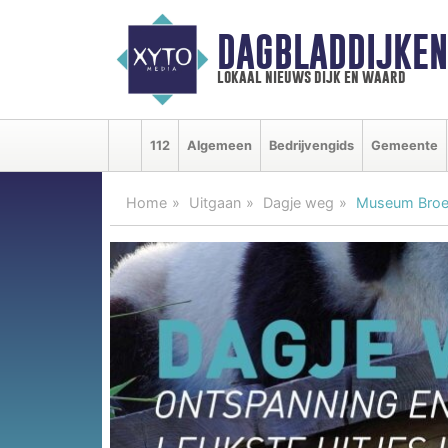
DAGBLADDIJKE
lokaal nieuws dijk en waard
112
Algemeen
Bedrijvengids
Gemeente
Home
Uitgaan
Dagje weg
Museum Broeke