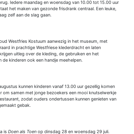
rug. Iedere maandag en woensdag van 10.00 tot 15.00 uur
taat het maken van gezonde frisdrank centraal. Een leuke,
raag zelf aan de slag gaan.
ehoud Westfries Kostuum aanwezig in het museum, met
teraard in prachtige Westfriese klederdracht en laten
ijgen uitleg over de kleding, de gebruiken en het
en de kinderen ook een handje meehelpen.
 augustus kunnen kinderen vanaf 13.00 uur gezellig komen
laar om samen met jonge bezoekers een mooi knutselwerkje
t restaurant, zodat ouders ondertussen kunnen genieten van
sgemaakt gebak.
a is
Doen als Toen
op dinsdag 28 en woensdag 29 juli.