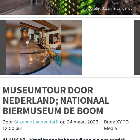
Vorige
V
MUSEUMTOUR DOOR
NEDERLAND; NATIONAAL
BIERMUSEUM DE BOOM
Door
Suzanne Langendorff
op
24 maart 2023,
Bron: XYTO
12:00 uur
Media
ALKMAAR - Vanaf heden hebben wij een nieuwe rubriek,