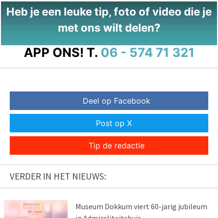
Heb je een leuke tip, foto of video die je
met ons wilt delen?
APP ONS!
T.
06 - 574 71 321
Deel op Facebook
Post op X
Tip de redactie
VERDER IN HET NIEUWS:
Museum Dokkum viert 60-jarig jubileum
in Admiraliteitshuis