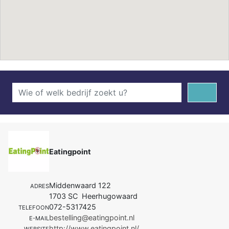
Eatingpoint
Middenwaard 122
ADRES
1703 SC Heerhugowaard
072-5317425
TELEFOON
bestelling@eatingpoint.nl
E-MAIL
http://www.eatingpoint.nl/