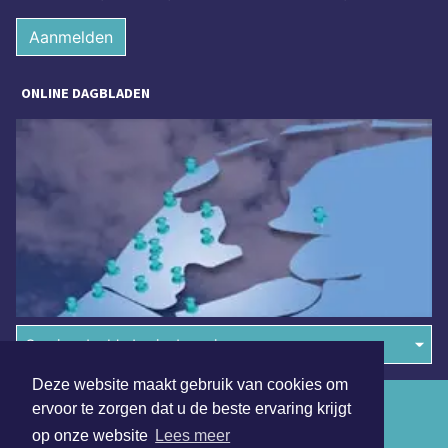
Aanmelden
ONLINE DAGBLADEN
Overige dagbladen in de regio
Deze website maakt gebruik van cookies om
Algemene voorwaarden
ervoor te zorgen dat u de beste ervaring krijgt
op onze website
Lees meer
Disclaimer