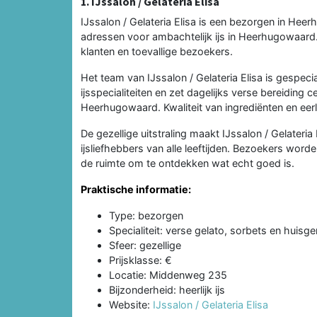
1. IJssalon / Gelateria Elisa
IJssalon / Gelateria Elisa is een bezorgen in He
adressen voor ambachtelijk ijs in Heerhugowaard.
klanten en toevallige bezoekers.
Het team van IJssalon / Gelateria Elisa is gespec
ijsspecialiteiten en zet dagelijks verse bereiding ce
Heerhugowaard. Kwaliteit van ingrediënten en eerli
De gezellige uitstraling maakt IJssalon / Gelateria 
ijsliefhebbers van alle leeftijden. Bezoekers wor
de ruimte om te ontdekken wat echt goed is.
Praktische informatie:
Type: bezorgen
Specialiteit: verse gelato, sorbets en huisge
Sfeer: gezellige
Prijsklasse: €
Locatie: Middenweg 235
Bijzonderheid: heerlijk ijs
Website:
IJssalon / Gelateria Elisa