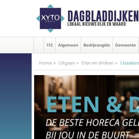
DAGBLADDIJKE
lokaal nieuws dijk en waard
112
Algemeen
Bedrijvengids
Gemeente
Home
Uitgaan
Eten en drinken
IJssalon