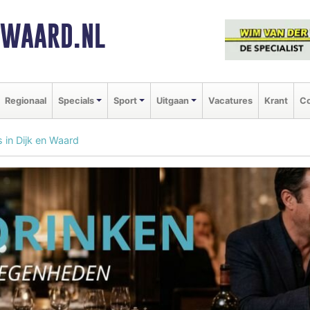
NWAARD.NL
Regionaal
Specials
Sport
Uitgaan
Vacatures
Krant
Co
s in Dijk en Waard