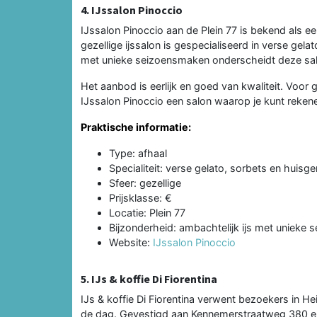
4. IJssalon Pinoccio
IJssalon Pinoccio aan de Plein 77 is bekend als e
gezellige ijssalon is gespecialiseerd in verse gela
met unieke seizoensmaken onderscheidt deze salo
Het aanbod is eerlijk en goed van kwaliteit. Voor ge
IJssalon Pinoccio een salon waarop je kunt reken
Praktische informatie:
Type: afhaal
Specialiteit: verse gelato, sorbets en huisge
Sfeer: gezellige
Prijsklasse: €
Locatie: Plein 77
Bijzonderheid: ambachtelijk ijs met unieke
Website:
IJssalon Pinoccio
5. IJs & koffie Di Fiorentina
IJs & koffie Di Fiorentina verwent bezoekers in H
de dag. Gevestigd aan Kennemerstraatweg 380 en 