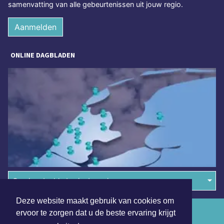
samenvatting van alle gebeurtenissen uit jouw regio.
Aanmelden
ONLINE DAGBLADEN
Overige dagbladen in de regio
Deze website maakt gebruik van cookies om
Algemene voorwaarden
ervoor te zorgen dat u de beste ervaring krijgt