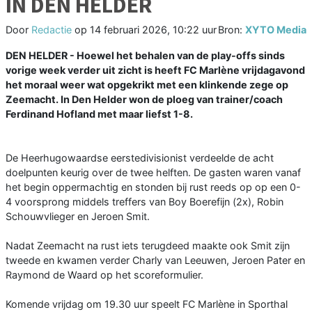
IN DEN HELDER
Door
Redactie
op
14 februari 2026, 10:22 uur
Bron:
XYTO Media
DEN HELDER - Hoewel het behalen van de play-offs sinds
vorige week verder uit zicht is heeft FC Marlène vrijdagavond
het moraal weer wat opgekrikt met een klinkende zege op
Zeemacht. In Den Helder won de ploeg van trainer/coach
Ferdinand Hofland met maar liefst 1-8.
De Heerhugowaardse eerstedivisionist verdeelde de acht
doelpunten keurig over de twee helften. De gasten waren vanaf
het begin oppermachtig en stonden bij rust reeds op op een 0-
4 voorsprong middels treffers van Boy Boerefijn (2x), Robin
Schouwvlieger en Jeroen Smit.
Nadat Zeemacht na rust iets terugdeed maakte ook Smit zijn
tweede en kwamen verder Charly van Leeuwen, Jeroen Pater en
Raymond de Waard op het scoreformulier.
Komende vrijdag om 19.30 uur speelt FC Marlène in Sporthal