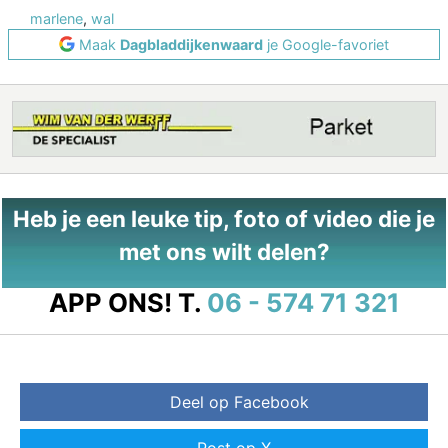
marlene
,
wal
Maak
Dagbladdijkenwaard
je Google-favoriet
Heb je een leuke tip, foto of video die je
met ons wilt delen?
APP ONS!
T.
06 - 574 71 321
Deel op Facebook
Post op X