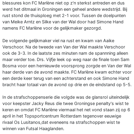
blessures kon FC Marlène niet op z'n sterkst antreden en dus
werd het ditmaal in Groningen een geheel andere wedstrijd. Bij
rust stond de thuisploeg met 2-1 voor. Tussen de doelpunten
van Meike Arntz en Silke van der Wal door had Simone Hand
namens FC Marlène voor de gelijkmaker gezorgd.
De volgende gelijkmaker viel na rust en kwam van Aaike
Verschoor. Na de tweede van Van der Wal maakte Verschoor
ook de 3-3. In de laatste zes minuten nam de spannning alleen
maar verder toe. Drs. Vijfje leek op weg naar de finale toen Sam
Bosma voor een hernieuwde voorsprong zorgde en Van der Wal
haar derde van de avond maakte. FC Marlène kwam echter voor
een derde keer terug van een achterstand en ook Simone Hand
bracht haar totaal van de avond op drie en de eindstand op 5-5.
In de strafschoppenserie die volgde was de glansrol uiteindelijk
voor keepster Jacky Reus die twee Groningse penalty's wist te
keren en omdat FC Marlène viermaal het net vond staan zij op 6
april in het Topsportcentrum Rotterdam tegenover eeuwige
rivaal Os Lusitanos,dat eveneens na strafschoppen wist te
winnen van Futsal Haaglanden.