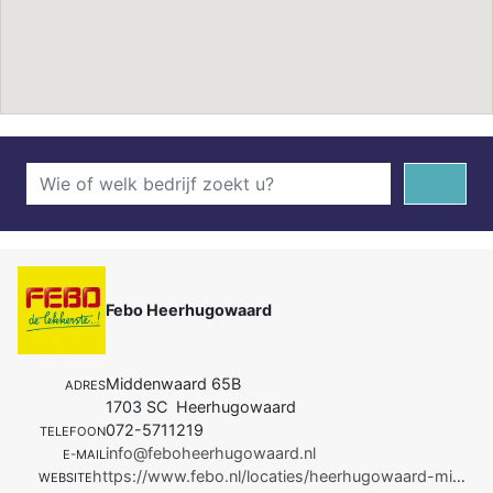
Febo Heerhugowaard
Middenwaard 65B
ADRES
1703 SC Heerhugowaard
072-5711219
TELEFOON
info@feboheerhugowaard.nl
E-MAIL
https://www.febo.nl/locaties/heerhugowaard-middenwaard/
WEBSITE