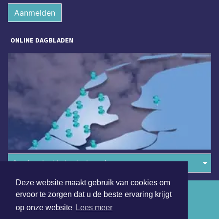
Aanmelden
ONLINE DAGBLADEN
Overige dagbladen in de regio
Deze website maakt gebruik van cookies om
Algemene voorwaarden
ervoor te zorgen dat u de beste ervaring krijgt
op onze website
Lees meer
Disclaimer