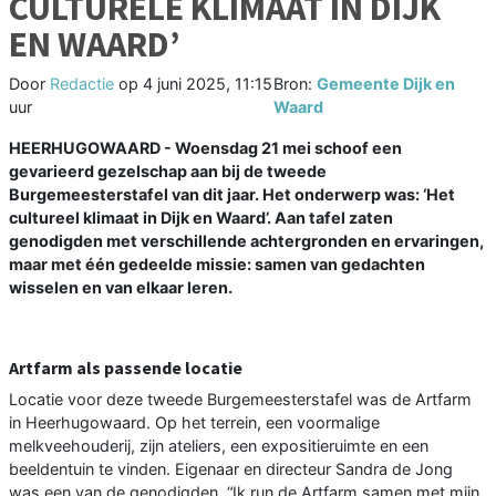
CULTURELE KLIMAAT IN DIJK
EN WAARD’
Door
Redactie
op
4 juni 2025, 11:15
Bron:
Gemeente Dijk en
uur
Waard
HEERHUGOWAARD - Woensdag 21 mei schoof een
gevarieerd gezelschap aan bij de tweede
Burgemeesterstafel van dit jaar. Het onderwerp was: ‘Het
cultureel klimaat in Dijk en Waard’. Aan tafel zaten
genodigden met verschillende achtergronden en ervaringen,
maar met één gedeelde missie: samen van gedachten
wisselen en van elkaar leren.
Artfarm als passende locatie
Locatie voor deze tweede Burgemeesterstafel was de Artfarm
in Heerhugowaard. Op het terrein, een voormalige
melkveehouderij, zijn ateliers, een expositieruimte en een
beeldentuin te vinden. Eigenaar en directeur Sandra de Jong
was een van de genodigden. “Ik run de Artfarm samen met mijn