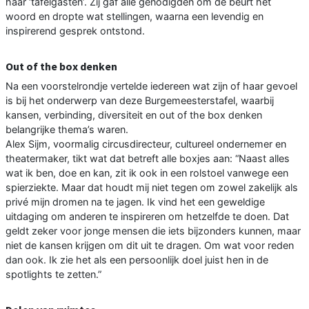
haar ‘tafelgasten’. Zij gaf alle genodigden om de beurt het
woord en dropte wat stellingen, waarna een levendig en
inspirerend gesprek ontstond.
Out of the box denken
Na een voorstelrondje vertelde iedereen wat zijn of haar gevoel
is bij het onderwerp van deze Burgemeesterstafel, waarbij
kansen, verbinding, diversiteit en out of the box denken
belangrijke thema’s waren.
Alex Sijm, voormalig circusdirecteur, cultureel ondernemer en
theatermaker, tikt wat dat betreft alle boxjes aan: “Naast alles
wat ik ben, doe en kan, zit ik ook in een rolstoel vanwege een
spierziekte. Maar dat houdt mij niet tegen om zowel zakelijk als
privé mijn dromen na te jagen. Ik vind het een geweldige
uitdaging om anderen te inspireren om hetzelfde te doen. Dat
geldt zeker voor jonge mensen die iets bijzonders kunnen, maar
niet de kansen krijgen om dit uit te dragen. Om wat voor reden
dan ook. Ik zie het als een persoonlijk doel juist hen in de
spotlights te zetten.”