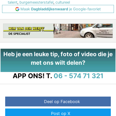
talent
,
burgemeesterstafel
,
cultureel
Maak
Dagbladdijkenwaard
je Google-favoriet
Heb je een leuke tip, foto of video die je
met ons wilt delen?
APP ONS!
T.
06 - 574 71 321
Deel op Facebook
Post op X