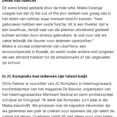
Delen van ruimtes
Dit werd breed gedeeld door de hele tafel. Mieke Elzenga
voegde toe dat zij dat out of the box denken ook graag ziet in
het delen van ruimtes waar mensen terecht kunnen. “Veel
gebouwen hebben een vaste functie; dit is een theater, dat is
een buurthuis, terwijl veel van die plekken uitstekend gedeeld
kunnen worden door diverse gebruikers. Ik stel voor dat we
vaker letterlijk die deuren voor iedereen openzetten.”
Mieke is sociaal ondernemer van LiberTerra, een
wooncoöperatie in Koedijk, en werkt onder andere met jongeren
die een afstand hebben tot de arbeidsmarkt of zijn uitgevallen
op school.
In JC Kompleks kan iedereen zijn talent kwijt
Chris Dekker is voorzitter van JC Kompleks in Heerhugowaard,
hoofdredacteur van het magazine De Bassist, organisator van
het Heerhugowaardse Mixtream festival en semi-professioneel
schrijver en fotograaf. “Ik denk dat Kompleks zo’n plek is die
Mieke beschrijft. We proberen met de beperkte inkomsten die
we genereren een plek te creëren voor iedereen die zijn talent de
ruimte wil geven. Overigens geldt dit niet alleen voor jong talent,