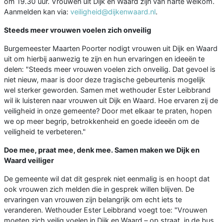
om 19.30 uur. Vrouwen uit Dijk en Waard zijn van harte welkom.
Aanmelden kan via:
veiligheid@dijkenwaard.nl
.
Steeds meer vrouwen voelen zich onveilig
Burgemeester Maarten Poorter nodigt vrouwen uit Dijk en Waard
uit om hierbij aanwezig te zijn en hun ervaringen en ideeën te
delen: "Steeds meer vrouwen voelen zich onveilig. Dat gevoel is
niet nieuw, maar is door deze tragische gebeurtenis mogelijk
wel sterker geworden. Samen met wethouder Ester Leibbrand
wil ik luisteren naar vrouwen uit Dijk en Waard. Hoe ervaren zij de
veiligheid in onze gemeente? Door met elkaar te praten, hopen
we op meer begrip, betrokkenheid en goede ideeën om de
veiligheid te verbeteren."
Doe mee, praat mee, denk mee. Samen maken we Dijk en
Waard veiliger
De gemeente wil dat dit gesprek niet eenmalig is en hoopt dat
ook vrouwen zich melden die in gesprek willen blijven. De
ervaringen van vrouwen zijn belangrijk om echt iets te
veranderen. Wethouder Ester Leibbrand voegt toe: "Vrouwen
moeten zich veilig voelen in Dijk en Waard – op straat, in de bus,