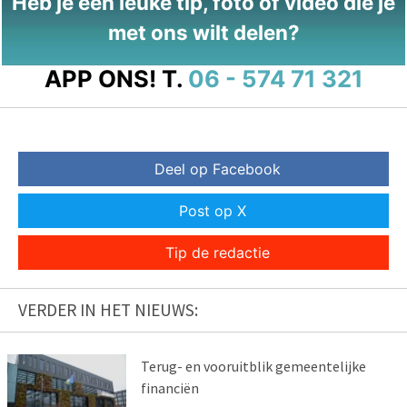
Heb je een leuke tip, foto of video die je
met ons wilt delen?
APP ONS!
T.
06 - 574 71 321
Deel op Facebook
Post op X
Tip de redactie
VERDER IN HET NIEUWS:
Terug- en vooruitblik gemeentelijke
financiën