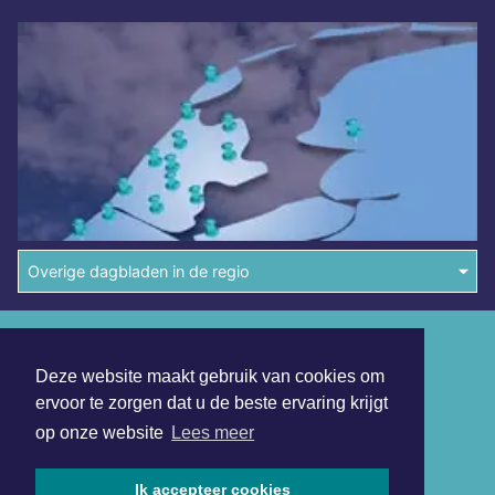
Overige dagbladen in de regio
Algemene voorwaarden
Deze website maakt gebruik van cookies om
Disclaimer
ervoor te zorgen dat u de beste ervaring krijgt
Privacy Statement
op onze website
Lees meer
Copyright (c) 2026 | Dagbladdijkenwaard.nl - Alle rechten
voorbehouden
Ik accepteer cookies