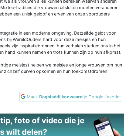
d dat we als vrouwen alles kunnen bereiken waarvan anderen
 Mixtec-tradities die vrouwen uitsluiten moeten veranderen,
We hebben een uniek geloof en erven van onze voorouders
integratie in een moderne omgeving. Datzelfde geldt voor
ons bij WereldOuders hard voor deze meisjes en hun
cely zijn inspiratiebronnen, hun verhalen sterken ons in het
en hand kunnen nemen en trots kunnen zijn op hun afkomst.
rachtige meisjes) helpen we meisjes en jonge vrouwen om hun
oor zichzelf durven opkomen en hun toekomstdromen
Maak
Dagbladdijkenwaard
je Google-favoriet
ip, foto of video die je
s wilt delen?