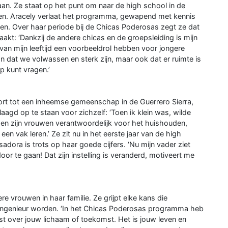
n. Ze staat op het punt om naar de high school in de
en. Aracely verlaat het programma, gewapend met kennis
den. Over haar periode bij de Chicas Poderosas zegt ze dat
kt: ‘Dankzij de andere chicas en de groepsleiding is mijn
van mijn leeftijd een voorbeeldrol hebben voor jongere
an dat we volwassen en sterk zijn, maar ook dat er ruimte is
p kunt vragen.’
oort tot een inheemse gemeenschap in de Guerrero Sierra,
aagd op te staan voor zichzelf: ‘Toen ik klein was, wilde
 ogen zijn vrouwen verantwoordelijk voor het huishouden,
een vak leren.’ Ze zit nu in het eerste jaar van de high
Isadora is trots op haar goede cijfers. ‘Nu mijn vader ziet
or te gaan! Dat zijn instelling is veranderd, motiveert me
re vrouwen in haar familie. Ze grijpt elke kans die
 ingenieur worden. ‘In het Chicas Poderosas programma heb
ist over jouw lichaam of toekomst. Het is jouw leven en