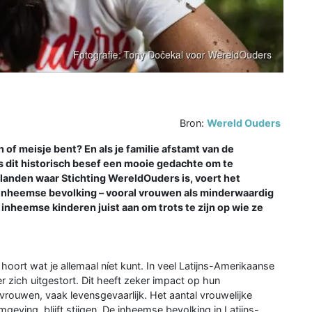
Bron:
Wereld Ouders
of meisje bent? En als je familie afstamt van de
s dit historisch besef een mooie gedachte om te
n landen waar Stichting WereldOuders is, voert het
inheemse bevolking – vooral vrouwen als minderwaardig
heemse kinderen juist aan om trots te zijn op wie ze
 hoort wat je allemaal níet kunt. In veel Latijns-Amerikaanse
 zich uitgestort. Dit heeft zeker impact op hun
vrouwen, vaak levensgevaarlijk. Het aantal vrouwelijke
mgeving, blijft stijgen. De inheemse bevolking in Latijns-