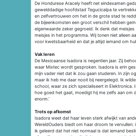
De Hondurese Aracely heeft net eindexamen gedaa
gewelddadige hoofdstad Tegucicalpa te vertrekk
en zelfvertrouwen om het in de grote stad te red
de bijeenkomsten een groot verschil hebben gemaa
eigenwaarde zeker gegroeid. Ik denk dat meisjes 
meisjes in het programma. Wij tonen niet alleen a
voor kwetsbaarheid en dat je altijd iemand om hul
Vak leren
De Mexicaanse Isadora is negentien jaar. Zij beh
waar Mixtec wordt gesproken. Isadora is erin gesl
mijn vader niet dat ik zou gaan studeren. In zijn
maar ik heb me daar nooit bij neergelegd. Ik wilde 
school, waar ze zich specialiseert in Elektronica. 
hoe goed het gaat, moedigt hij me zelfs aan om do
enorm.’
Trots op afkomst
Isadora weet dat haar leven sterk afwijkt van ande
WereldOuders biedt om haar droom te vervullen:
ik geleerd dat het niet normaal is dat iemand besl