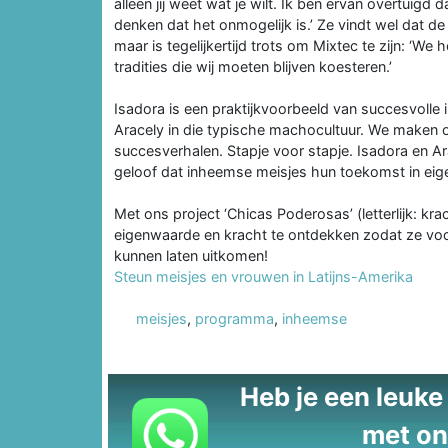
alleen jij weet wat je wilt. Ik ben ervan overtuig
denken dat het onmogelijk is.’ Ze vindt wel dat de
maar is tegelijkertijd trots om Mixtec te zijn: ‘
tradities die wij moeten blijven koesteren.’
Isadora is een praktijkvoorbeeld van succesvolle 
Aracely in die typische machocultuur. We maken 
succesverhalen. Stapje voor stapje. Isadora en Ara
geloof dat inheemse meisjes hun toekomst in eig
Met ons project ‘Chicas Poderosas’ (letterlijk: k
eigenwaarde en kracht te ontdekken zodat ze v
kunnen laten uitkomen!
Steun meisjes en vrouwen in Latijns-Amerika
meisjes
,
programma
,
inheemse
Heb je een leuke t
met on