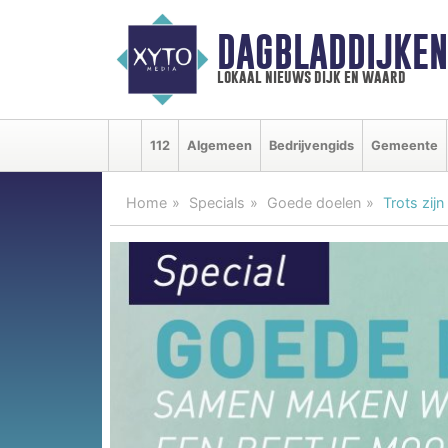
DAGBLADDIJKE
lokaal nieuws dijk en waard
112
Algemeen
Bedrijvengids
Gemeente
Home
Specials
Goede doelen
Trots zijn