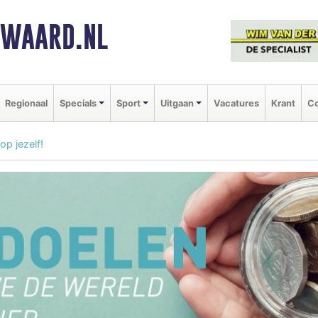
NWAARD.NL
Regionaal
Specials
Sport
Uitgaan
Vacatures
Krant
Co
 op jezelf!