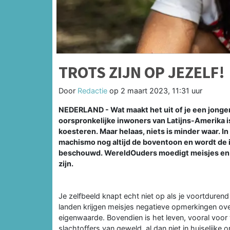
TROTS ZIJN OP JEZELF!
Door
Redactie
op
2 maart 2023, 11:31 uur
NEDERLAND - Wat maakt het uit of je een jongen 
oorspronkelijke inwoners van Latijns-Amerika i
koesteren. Maar helaas, niets is minder waar. I
machismo nog altijd de boventoon en wordt de 
beschouwd. WereldOuders moedigt meisjes en in
zijn.
Je zelfbeeld knapt echt niet op als je voortdurend
landen krijgen meisjes negatieve opmerkingen over
eigenwaarde. Bovendien is het leven, vooral voor 
slachtoffers van geweld, al dan niet in huiselijke o