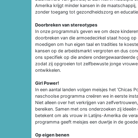
Amerika krijgt minder kansen in de maatschappij
zonder toegang tot gezondheidszorg en educatie
Doorbreken van stereotypes
In onze programma’s geven we om deze kinderen 
doorbreken van die armoedecirkel staat hoog op o
moedigen om hun eigen taal en tradities te koest
kansen op de arbeidsmarkt vergroten en dus conc
ons specifiek op die andere ondergewaardeerde g
zodat zij opgroeien tot zelfbewuste jonge vrouwen
ontwikkelen.
Girl Power!
In een aantal landen volgen meisjes het ‘Chicas P
naschoolse programma creëren we in eerste instan
Niet alleen over het verkrijgen van zelfvertrouw
bereiken. Samen met ons onderzoeken zij ideeën 
betekent om als vrouw in Latijns-Amerika de vera
programma geeft meisjes een duwtje in de goede 
Op eigen benen