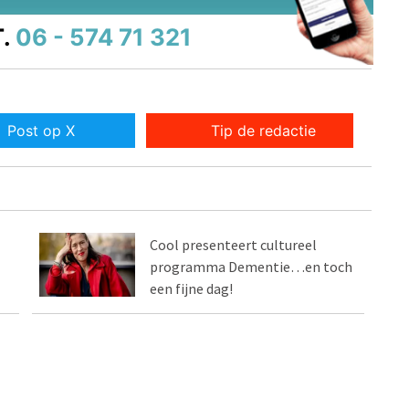
.
06 - 574 71 321
Post op X
Tip de redactie
Cool presenteert cultureel
programma Dementie…en toch
een fijne dag!