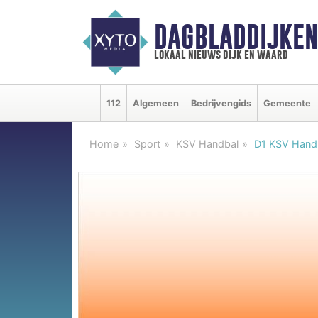
DAGBLADDIJKE
lokaal nieuws dijk en waard
112
Algemeen
Bedrijvengids
Gemeente
Home
Sport
KSV Handbal
D1 KSV Handb