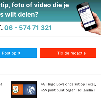
ip, foto of video die je
s wilt delen?
.
06 - 574 71 321
Post op X
Tip de redactie
et
4A: Hugo Boys onderuit op Texel,
KSV pakt punt tegen Hollandia T