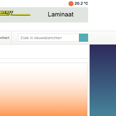
20.2 ℃
ntact