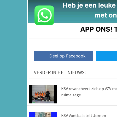
Heb je een leuke t
met on
APP ONS!
T
Deel op Facebook
VERDER IN HET NIEUWS:
KSV revancheert zich op VZV m
ruime zege
KSV Voetbal stelt Jorgen