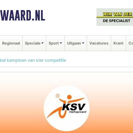
NWAARD.NL
Regionaal
Specials
Sport
Uitgaan
Vacatures
Krant
Co
al kampioen van ster competitie