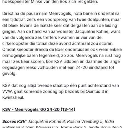
hoekspeelster Minke van den Bos zich liet gelden.
Direct na de pauze nam Meervogels, nota bene in ondertal na
een tijdstraf, zelfs een voorsprong van twee doelpunten, maar
dit bleek tevens de laatste keer dat de gasten aan de leiding
gingen. Aan de hand van aanvoerster Jacqueline Köhne, want
van de volgende zes treffers kwamen er vier van de
cirkelloopster die totaal deze avond achtmaal zou scoren.
Omdat keepster Brenda de Boer ondertussen ook weer enkele
onmogelijke ballen tegenhield, zo zou Meervogels na rust nog
maar zes keer scoren, kon KSV uitlopen en daarmee de lange
ongeslagen reeks volhouden met een 24-20 eindstand tot
gevolg.
KSV dat nog altijd tweede staat op één punt achterstand van
VVW, gaat komende zondag op bezoek bij Quintus 3 in
Kwintsheul.
KSV - Meervogels '60 24-20 (13-14)
Scores KSV:
Jacqueline Köhne 8, Rosina Vreeburg 5, India
Helleman 3, Sam Wagenaar 2, Romy Brink 2, Sindy Schouten 2,