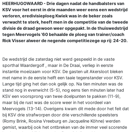
HEERHUGOWAARD - Drie dagen nadat de handbalsters van
KSV voor het eerst in drie maanden weer eens een wedstrijd
verloren, eredivisieploeg Kwiek was in de beker zoals
verwacht te sterk, heeft men in de competitie van de tweede
divisie de draad gewoon weer opgepakt. In de thuiswedstrijd
tegen Meervogels '60 behaalde de ploeg van trainer/coach
Rick Visser alweer de negende competitiezege op rij: 24-20.
De wedstrijd die zaterdag niet werd gespeeld in de vaste
sporthal Waardergolf , maar in De Draai, verliep in eerste
instantie moeizaam voor KSV. De gasten uit Akersloot bleken
met name in de eerste helft een taaie tegenstander voor KSV.
Lange tijd ging het dan ook gelijk op. Na tien minuten was de
stand nog in evenwicht (5-5), nog eens tien minuten later had
KSV een voorsprong van twee doelpunten te pakken (11-9),
maar bij de rust was de score weer in het voordeel van
Meervogels (13-14). Overigens kwam dit mede door het feit dat
bij KSV drie strafworpen door drie verschillende speelsters
(Romy Brink, Rosina Vreeburg en Jacqueline Köhne) werden
gemist, waarbij ook het ontbreken van de immer veel scorende