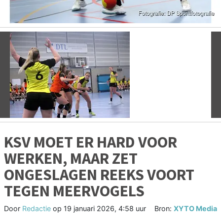
Vorige
V
KSV MOET ER HARD VOOR
WERKEN, MAAR ZET
ONGESLAGEN REEKS VOORT
TEGEN MEERVOGELS
Door
Redactie
op
19 januari 2026, 4:58 uur
Bron:
XYTO Media