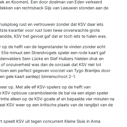
rek en Koomen). Een door doelman van Eden verkeerd
 dekken van rechtsback Gijs van Leeuwen stonden aan de
huisploeg rust en vertrouwen zonder dat KSV daar iets
atste kwartier voor rust toen twee onverwachte grote
andde, KSV het gevoel gaf dat er toch iets te halen was.
 op de helft van de tegenstander te vinden zonder echt
 55e minuut een Strandvogels speler een rode kaart gaf
Middenvelders Sem Lücke en Stef Huibers hielden druk en
 of onzuiverheid was dan de oorzaak dat KSV niet tot
toen een perfect gegeven voorzet van Tygo Brantjes door
en gele kaart aanliep) binnenschoot 2-1.
r op. Met alle elf KSV-spelers op de helft van
e KSV opbouw caramboleerde de bal via een eigen speler
intte alleen op de KSV-goalie af en bepaalde vier minuten na
at KSV weer op een kritische plaats van de ranglijst van de
speelt KSV uit tegen concurrent Kleine Sluis in Anna