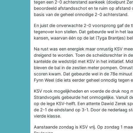
tegen een 2-0 achterstand aankeek (doelpunt Ze
beoordeeld afstandsschot en te ruim op afstand
basis van de geheel onnodige 2-0 achterstand.
En juist die onverwachte 2-0 voorsprong gaf de t
tegenover kon stellen. Dat gebeurde wel in het la
kansen, waarvan één op de lat (Tyga Brantjes) bel
Na rust was een energiek maar onrustig KSV meer
dreigend te worden. Toen de scheidsrechter in de
kantelde de wedstrijd met KSV in het initiatief. 
bleven de bal in de zestien meter pompen. Onrust
scoren kwam. Dat gebeurde wel in de 78e minuut 
Fynn Weel (die iets eerder geheel onnodig tegen e
KSV rook mogelijkheden en voerde de druk nog mee
Strandvogels gebeurde het onmogelijke. Vanuit d
op de lege KSV-helft. Een attente Dawid Zerek spr
de 2-1 de eindstand op 3-1. Door de nederlaag sta
vierde klasse.
Aanstaande zondag is KSV vrij. Op zondag 1 maart 