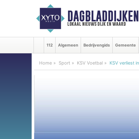
DAGBLADDIJKE
lokaal nieuws dijk en waard
112
Algemeen
Bedrijvengids
Gemeente
Home
Sport
KSV Voetbal
KSV verliest i