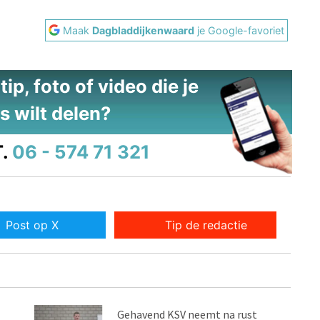
Maak
Dagbladdijkenwaard
je Google-favoriet
ip, foto of video die je
s wilt delen?
.
06 - 574 71 321
Post op X
Tip de redactie
Gehavend KSV neemt na rust