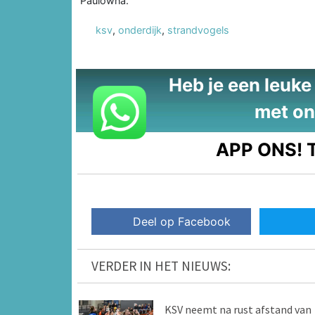
Paulowna.
ksv
,
onderdijk
,
strandvogels
Heb je een leuke t
met on
APP ONS!
T
Deel op Facebook
VERDER IN HET NIEUWS:
KSV neemt na rust afstand van