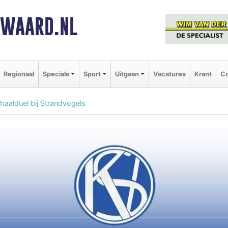
NWAARD.NL
Regionaal
Specials
Sport
Uitgaan
Vacatures
Krant
Co
nhaalduel bij Strandvogels