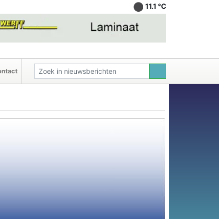
11.1 ℃
ntact