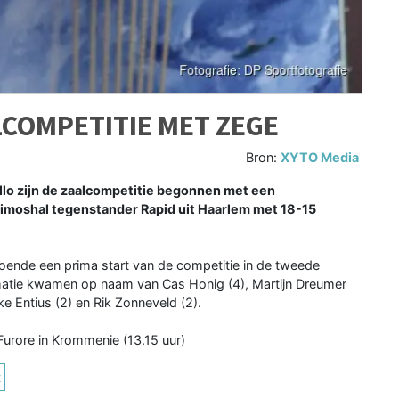
LCOMPETITIE MET ZEGE
Bron:
XYTO Media
o zijn de zaalcompetitie begonnen met een
imoshal tegenstander Rapid uit Haarlem met 18-15
oende een prima start van de competitie in de tweede
matie kwamen op naam van Cas Honig (4), Martijn Dreumer
ke Entius (2) en Rik Zonneveld (2).
urore in Krommenie (13.15 uur)
t