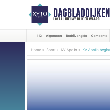
DAGBLADDIJKE
lokaal nieuws dijk en waard
112
Algemeen
Bedrijvengids
Gemeente
Home
Sport
KV Apollo
KV Apollo begin