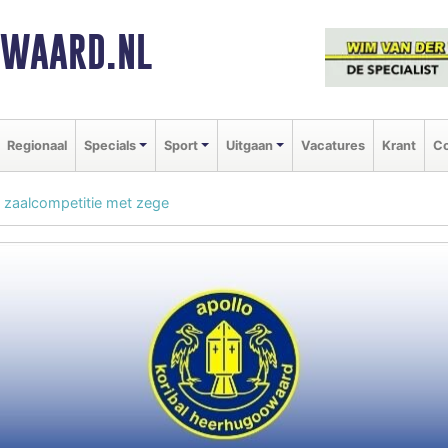
NWAARD.NL
Regionaal
Specials
Sport
Uitgaan
Vacatures
Krant
Co
t zaalcompetitie met zege