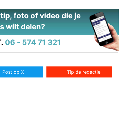
ip, foto of video die je
s wilt delen?
.
06 - 574 71 321
Post op X
Tip de redactie