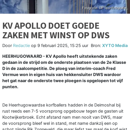
KV APOLLO DOET GOEDE
ZAKEN MET WINST OP DWS
Door
Redactie
op
9 februari 2025, 15:25 uur
Bron:
XYTO Media
HEERHUGOWAARD - KV Apollo heeft uitstekende zaken
gedaan in de strijd om de onderste plaatsen van de 2e Klasse
D in de zaalcompetitie. De ploeg van interim-coach Fred
Vermue won in eigen huis van hekkensluiter DWS wardoor
het gat naar de onderste twee ploegen is opgelopen tot vijf
punten.
De Heerhugowaardse korfballers hadden in de Deimoshal bij
rust reeds een 7-5 voorsprong opgebouw tegen de gasten uit
Kootwijkerbroek. Echt afstand nam men nooit van DWS, maar
de voorsprong bleef wel in stand, met name dankzij een op
schot zijnde Rik Zonneveld, die maar liefst zes maal de korf wist