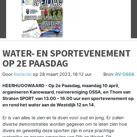
Vorige
V
WATER- EN SPORTEVENEMENT
OP 2E PAASDAG
Door
Redactie
op
28 maart 2023, 16:12 uur
Bron:
RV OSSA
HEERHUGOWAARD - Op 2e Paasdag, maandag 10 april,
organiseren Kanowaard, roeivereniging OSSA, en Thom van
Straten SPORT van 13.00 – 16.00 uur een sportevenement op
en rond het water aan de Westdijk 12 en 14.
Er is van alles te zien en te doen voor oud en jong. Er zullen
diverse demonstraties worden gegeven om te laten zien hoe
divers en geweldig deze sporten zijn in onze prachtige
waterrijke en groene omgeving van Dijk en Waard. Dit