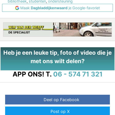
bibliotheek
,
studenten
,
ondersteuning
Maak
Dagbladdijkenwaard
je Google-favoriet
Heb je een leuke tip, foto of video die je
met ons wilt delen?
APP ONS!
T.
06 - 574 71 321
Deel op Facebook
Post op X